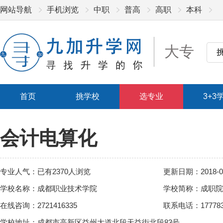
网站导航
手机浏览
中职
普高
高职
本科
大专
首页
挑学校
选专业
3+3
会计电算化
专业人气：已有2370人浏览
更新日期：2018-05
学校名称：成都职业技术学院
学校简称：成职院
在线咨询：2721416335
联系电话：17778342
学校地址：成都市高新区益州大道北段天益街北段83号