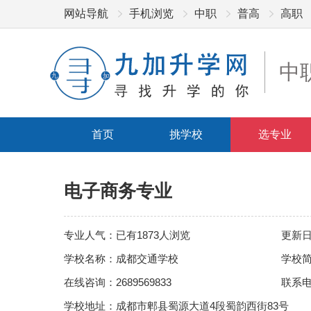
网站导航
手机浏览
中职
普高
高职
中
首页
挑学校
选专业
电子商务专业
专业人气：已有1873人浏览
更新日期
学校名称：成都交通学校
学校
在线咨询：2689569833
联系电话
学校地址：成都市郫县蜀源大道4段蜀韵西街83号