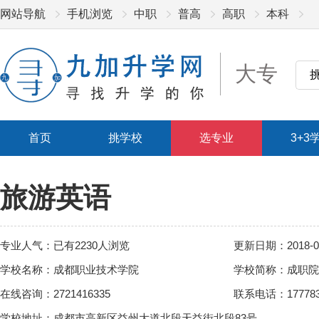
网站导航
手机浏览
中职
普高
高职
本科
大专
首页
挑学校
选专业
3+3
旅游英语
专业人气：已有2230人浏览
更新日期：2018-05
学校名称：成都职业技术学院
学校简称：成职院
在线咨询：2721416335
联系电话：17778342
学校地址：成都市高新区益州大道北段天益街北段83号