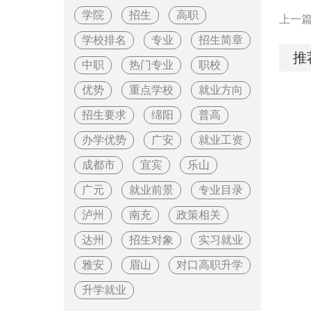
学院
招生
高职
上一
学校排名
专业
招生简章
推
中职
热门专业
职校
优势
重点学校
就业方向
招生要求
绵阳
普高
办学优势
广安
就业工资
成都市
宜宾
乐山
广元
就业前景
专业目录
泸州
南充
政策相关
达州
招生对象
实习就业
雅安
眉山
对口高职升学
升学就业