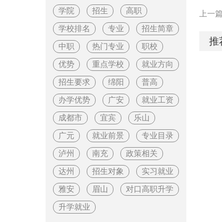
学院
招生
高职
上一
学校排名
专业
招生简章
推
中职
热门专业
职校
优势
重点学校
就业方向
招生要求
绵阳
普高
办学优势
广安
就业工资
成都市
宜宾
乐山
广元
就业前景
专业目录
泸州
南充
政策相关
达州
招生对象
实习就业
雅安
眉山
对口高职升学
升学就业