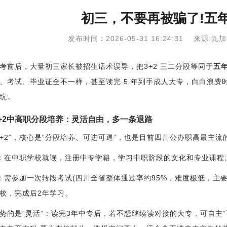
初三，不要再被骗了!五年一
发布时间：2026-05-31 16:24:31 来源
考前后，大量初三家长被招生话术误导，把3+2 三二分段等同于
五
、考试、毕业证全不一样，甚至读完 5 年到手成人大专，白白浪
坑。
+2中高职分段培养：灵活自由，多一条退路
3+2”，核心是“分段培养、可进可退”，也是目前四川公办职高最主流
：在中职学校就读，注册中专学籍，学习中职阶段的文化和专业课程;
：需参加一次转段考试(四川全省整体通过率约95%，难度极低，主
校，完成后2年学习。
势的是“灵活”：读完3年中专后，若不想继续读对接的大专，可自主