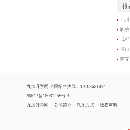
推
四川
职校
较好
成都
针学校
眉山
全面介
南充
九加升学网 全国招生热线：19102621814
蜀ICP备18031255号-4
九加升学网
公司简介
联系方式
版权声明