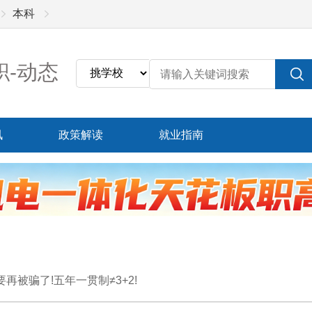
本科
职-动态
讯
政策解读
就业指南
再被骗了!五年一贯制≠3+2!