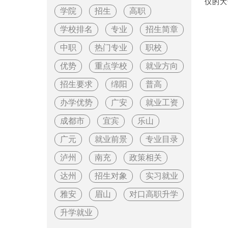
仪的大
学院
招生
高职
学校排名
专业
招生简章
中职
热门专业
职校
优势
重点学校
就业方向
招生要求
绵阳
普高
办学优势
广安
就业工资
成都市
宜宾
乐山
广元
就业前景
专业目录
泸州
南充
政策相关
达州
招生对象
实习就业
雅安
眉山
对口高职升学
升学就业