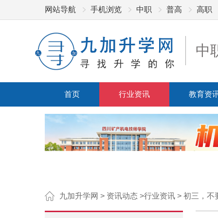
网站导航
手机浏览
中职
普高
高职
中
首页
行业资讯
教育资
九加升学网
>
资讯动态
>
行业资讯
>
初三，不要