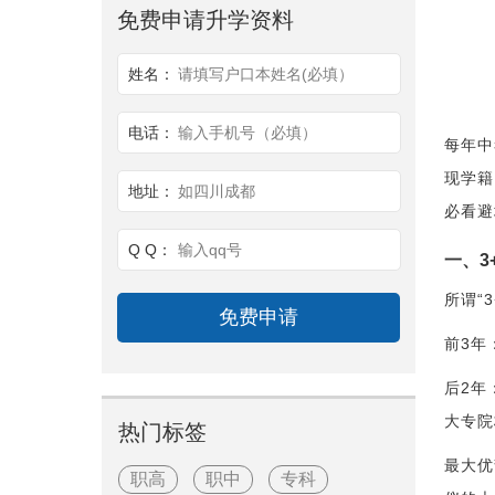
免费申请升学资料
姓名：
请填写户口本姓名(必填）
电话：
输入手机号（必填）
每年中
现学籍
地址：
如四川成都
必看避
Q Q：
输入qq号
一、3
所谓“
前3年
后2年
大专院
热门标签
最大优
职高
职中
专科