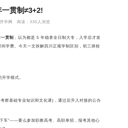
贯制≠3+2!
:九加升学网 阅读：335人浏览
年一贯制
，以为都是 5 年稳拿全日制大专，入学后才发
费时间学费。今天一文拆解四川正规学制区别，初三择校
的升学模式。
要考察基础专业知识和文化课)，通过后升入对接的公办
“下车”——要么参加职教高考、高职单招，报考其他心