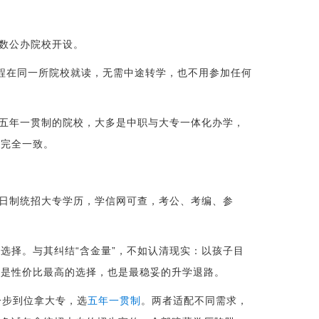
少数公办院校开设。
年全程在同一所院校就读，无需中途转学，也不用参加任何
设五年一贯制的院校，大多是中职与大专一体化办学，
专完全一致。
全日制统招大专学历，学信网可查，考公、考编、参
选择。与其纠结“含金量”，不如认清现实：以孩子目
就是性价比最高的选择，也是最稳妥的升学退路。
一步到位拿大专，选
五年一贯制
。两者适配不同需求，