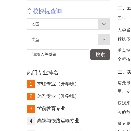
二、
学校快捷查询
五年一
地区
入学当
转段考
类型
重点提
请输入关键词
搜索
全程按
热门专业排名
三、关
这是最
1
护理专业（升学班）
军、专
2
药剂专业（升学班）
客观来
3
学前教育专业
前的分
4
高铁与铁路运输专业
最后总