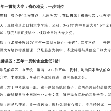
五年一贯制大专：省心稳妥，一步到位
贯制，核心是“全程贯通、无需考试”，在四川属于稀缺模式，仅有
天，直接注册全日制大专学籍，区别于3+2的“先中专后大专”;5
试，读完5年直接毕业，领取全日制大专文凭。
醒：很多家长误以为“五年一贯制只能在中专读”，其实不然——开
照大专培养标准授课，只是起点为初中，毕业待遇与其他全日制大
键误区：五年一贯制含金量低?错!
常见的误区，今天统一澄清：3+2和五年一贯制，均为国家承认的
升本、求职就业，享受同等政策待遇，没有高低之分。
说，对于中考成绩一般、达不到普高线的孩子，这两条路径都是最优
数，能稳稳拿到全日制公办大专文凭，避开民办院校的高价学费，
结：想灵活变通、多一条选择，选3+2;想省心省力、不考转段试、